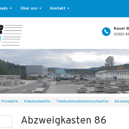
oads
Über uns
Kontakt
Bauer B
(030) 4
Produkte
Kabelschächte
Telekommunikationsschächte
Abzwei
Abzweigkasten 86