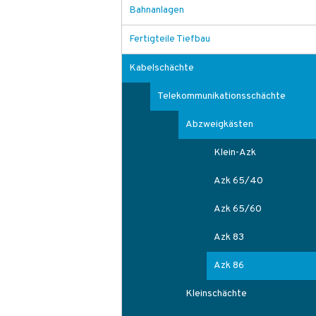
Bahnanlagen
Fertigteile Tiefbau
Kabelschächte
Telekommunikationsschächte
Abzweigkästen
Klein-Azk
Azk 65/40
Azk 65/60
Azk 83
Azk 86
Kleinschächte