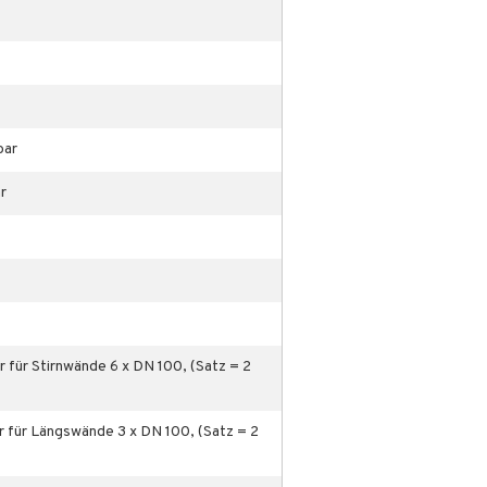
bar
ar
r für Stirnwände 6 x DN 100, (Satz = 2
ar für Längswände 3 x DN 100, (Satz = 2