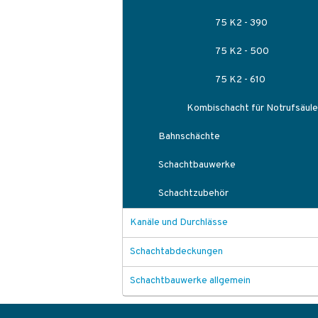
75 K2 - 390
75 K2 - 500
75 K2 - 610
Kombischacht für Notrufsäule
Bahnschächte
Schachtbauwerke
Schachtzubehör
Kanäle und Durchlässe
Schachtabdeckungen
Schachtbauwerke allgemein