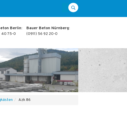
eton Berlin:
Bauer Beton Nürnberg:
1 40 75-0
(0911) 56 92 20-0
gkästen
Azk 86