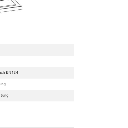
ach EN 124
tung
ftung