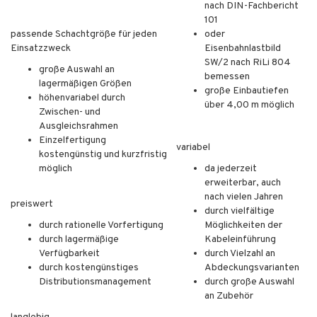
nach DIN-Fachbericht
101
passende Schachtgröße für jeden
oder
Einsatzzweck
Eisenbahnlastbild
SW/2 nach RiLi 804
große Auswahl an
bemessen
lagermäßigen Größen
große Einbautiefen
höhenvariabel durch
über 4,00 m möglich
Zwischen- und
Ausgleichsrahmen
Einzelfertigung
variabel
kostengünstig und kurzfristig
möglich
da jederzeit
erweiterbar, auch
nach vielen Jahren
preiswert
durch vielfältige
durch rationelle Vorfertigung
Möglichkeiten der
durch lagermäßige
Kabeleinführung
Verfügbarkeit
durch Vielzahl an
durch kostengünstiges
Abdeckungsvarianten
Distributionsmanagement
durch große Auswahl
an Zubehör