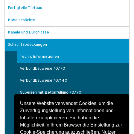
Fertigteile Tiefbau
Kabelschächte
Kanäle und Durchlässe
Schachtabdeckungen
Techn. Informationen
Verbundbauweise 70/70
Verbundbauweise 70/140
Gußeisen mit Betonfüllung 70/70
Unsere Website verwendet Cookies, um die
Gußeisen mit Betonfüllung 70/140
Zurverfügungstellung von Informationen und
Gußeisen 70/70
Inhalten zu optimieren. Sie haben die
Möglichkeit in Ihrem Browser die Einstellung zur
Stahl verzinkt / Edelstahl auspflasterbar 70/70
Cookie-Speicherung auszuschließen. Nutzen