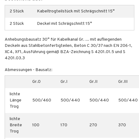
2 Stück
Kabeltrogteilstück mit Schrägschnitt 15°
2 Stück
Deckel mit Schrägschnitt 15°
Anhebungsbausatz 30° für Kabelkanal Gr. ... mit aufliegenden
Deckeln aus Stahlbetonfertigteilen, Beton C 30/37 nach EN 206-1,
XC4, XF1, Ausführung gemäß BZA-Zeichnung S 4201.01.5 und S
4201.03.3
Abmessungen - Bausatz:
Gr.0
Gr.I
Gr.II
Gr.III
lichte
Länge
500/460
500/440
500/440
500/440
Trog
lichte
Breite
100
170
270
370
Trog