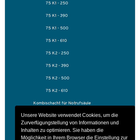
75 K1 - 250
75 K1 - 390
75 K1 - 500
75 K1 - 610
75 K2 - 250
75 K2 - 390
75 K2 - 500
75 K2 - 610
Kombischacht für Notrufsäule
Unsere Website verwendet Cookies, um die
Bahnschächte
Zurverfügungstellung von Informationen und
Schachtbauwerke
Inhalten zu optimieren. Sie haben die
Möglichkeit in Ihrem Browser die Einstellung zur