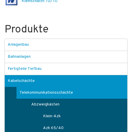
Kleinschacht 70/70
Produkte
Anlagenbau
Bahnanlagen
Fertigteile Tiefbau
Kabelschächte
Telekommunikationsschächte
Abzweigkästen
Klein-Azk
Azk 65/40