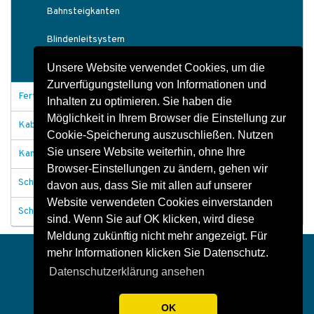
Bahnsteigkanten
Blindenleitsystem
Unsere Website verwendet Cookies, um die
Bahnsteigzubehör
Zurverfügungstellung von Informationen und
Fertigteile Tiefbau
Inhalten zu optimieren. Sie haben die
Möglichkeit in Ihrem Browser die Einstellung zur
Kabelschächte
Cookie-Speicherung auszuschließen. Nutzen
Sie unsere Website weiterhin, ohne Ihre
Kanäle und Durchlässe
Browser-Einstellungen zu ändern, gehen wir
Schachtabdeckungen
davon aus, dass Sie mit allen auf unserer
Website verwendeten Cookies einverstanden
Schachtbauwerke allgemein
sind. Wenn Sie auf OK klicken, wird diese
Meldung zukünftig nicht mehr angezeigt. Für
Impressum
Datenschutz
Kontakt
mehr Informationen klicken Sie Datenschutz.
Datenschutzerklärung ansehen
OK