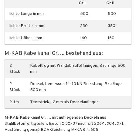
Gr.I
Gr.II
lichte Länge in mm
500
500
lichte Breite in mm
230
380
lichte Höhe in mm
160
160
M-KAB Kabelkanal Gr. ... bestehend aus:
2
Kabeltrog mit Wandablauföffnungen, Baulänge 500
Stück
mm
2
Deckel, bemessen für 10 kN Belastung, Baulänge
Stück
500 mm
2 lfm
Teerstrick, 12 mm als Deckelauflager
M-KAB Kabelkanal Gr. ... mit aufliegenden Deckeln aus
Stahlbetonfertigteilen, Beton C 30/37 nach EN 206-1, XC4, XF1,
Ausführung gemäß BZA-Zeichnung M-KAB 4.605